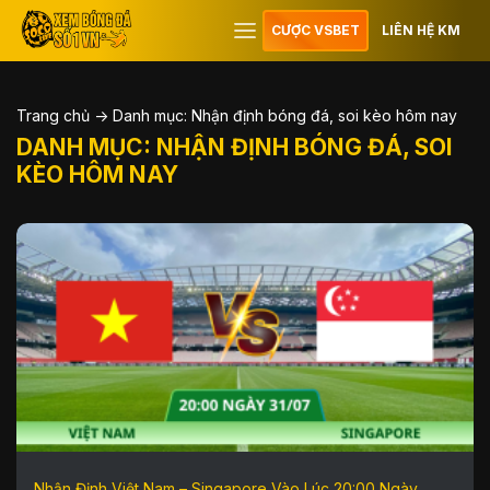
CƯỢC VSBET
LIÊN HỆ KM
Trang chủ
->
Danh mục:
Nhận định bóng đá, soi kèo hôm nay
DANH MỤC:
NHẬN ĐỊNH BÓNG ĐÁ, SOI
KÈO HÔM NAY
Nhận Định Việt Nam – Singapore Vào Lúc 20:00 Ngày