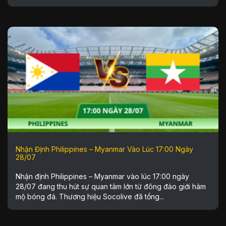
Nhận Định Philippines – Myanmar Vào Lúc 17:00 Ngày
28/07
Nhận định Philippines – Myanmar vào lúc 17:00 ngày
28/07 đang thu hút sự quan tâm lớn từ đông đảo giới hâm
mộ bóng đá. Thương hiệu Socolive đã tổng...