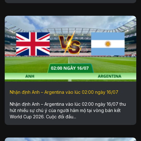
Nhận định Anh – Argentina vào lúc 02:00 ngày 16/07
​Nhận định Anh – Argentina vào lúc 02:00 ngày 16/07 thu
hút nhiều sự chú ý của người hâm mộ tại vòng bán kết
World Cup 2026. Cuộc đối đầu...