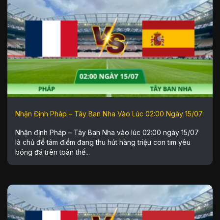
Nhận Định Pháp – Tây Ban Nha Vào Lúc 02:00 Ngày 15/07
Nhận định Pháp – Tây Ban Nha vào lúc 02:00 ngày 15/07
là chủ đề tâm điểm đang thu hút hàng triệu con tim yêu
bóng đá trên toàn thế...