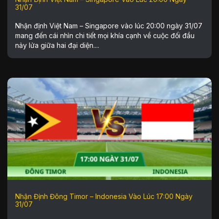
31/07
Nhận định Việt Nam – Singapore vào lúc 20:00 ngày 31/07
mang đến cái nhìn chi tiết mọi khía cạnh về cuộc đối đầu
nảy lửa giữa hai đại diện....
Nhận Định Đông Timor – Indonesia Vào Lúc 17:00 Ngày
31/07