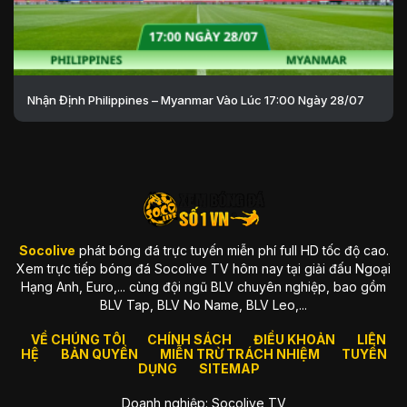
Nhận Định Philippines – Myanmar Vào Lúc 17:00 Ngày 28/07
Socolive
phát bóng đá trực tuyến miễn phí full HD tốc độ cao.
Xem trực tiếp bóng đá Socolive TV hôm nay tại giải đấu Ngoại
Hạng Anh, Euro,... cùng đội ngũ BLV chuyên nghiệp, bao gồm
BLV Tap, BLV No Name, BLV Leo,...
VỀ CHÚNG TÔI
CHÍNH SÁCH
ĐIỀU KHOẢN
LIÊN
HỆ
BẢN QUYỀN
MIỄN TRỪ TRÁCH NHIỆM
TUYỂN
DỤNG
SITEMAP
Doanh nghiệp: Socolive TV